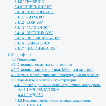
3.4.8 "ТЕМБР-313"
3.4.9 "НЕВСКИЙ-319"
3.4.10 "НОКТЮРН-317"
3.4.11 "РИТМ-304"
3.4.12 "СОЖ-306"
3.4.13 "РАДИАН-301"
3.4.14 "ВЕСТНИК-305"
3.4.15 "ЧЕРЕМШИНА-310"
3.4.16 "СИРИУС-303"
3.4.17 "ПОЛОНИНА-303"
4. Микрофоны
4.0 Микрофоны
4.1 Основные элементы конструкции
4.2 Основные характеристики. Методы измерений
4.3 Нормы. Классификация. Рекомендации по ремонту
4.4 Параметры и описание конструкции
4.4.1 Электродинамические катушечные микрофоны
4.4.1.1 МД-282, МД-282А
4.4.1.2 МД-85А
4.4.2 Конденсаторные электретные микрофоны
4.4.2.1 МКЭ-3