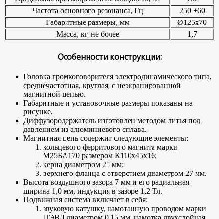
Частота основного резонанса, Гц
250 ±60
Габаритные размеры, мм
Ø125x70
Масса, кг, не более
1,7
Особенности конструкции:
Головка громкоговорителя электродинамического типа,
среднечастотная, круглая, с неэкранированной
магнитной цепью.
Габаритные и установочные размеры показаны на
рисунке.
Диффузородержатель изготовлен методом литья под
давлением из алюминиевого сплава.
Магнитная цепь содержит следующие элементы:
кольцевого ферритового магнита марки
М25БА170 размером К110x45x16;
керна диаметром 25 мм;
верхнего фланца с отверстием диаметром 27 мм.
Высота воздушного зазора 7 мм и его радиальная
ширина 1,0 мм, индукция в зазоре 1,2 Тл.
Подвижная система включает в себя:
звуковую катушку, намотанную проводом марки
ПЭВЛ диаметром 0,15 мм, намотка двухслойная,