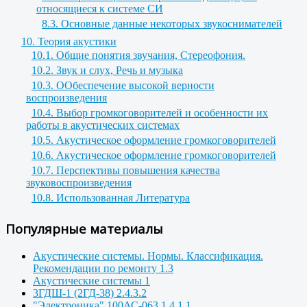
относящиеся к системе СИ
8.3. Основные данные некоторых звукоснимателей
10. Теория акустики
10.1. Общие понятия звучания, Стереофония.
10.2. Звук и слух, Речь и музыка
10.3. ООбеспечение высокой верности
воспроизведения
10.4. Выбор громкоговорителей и особенности их
работы в акустических системах
10.5. Акустическое оформление громкоговорителей
10.6. Акустическое оформление громкоговорителей
10.7. Перспективы повышения качества
звуковоспроизведения
10.8. Использованная Литература
Популярные материалы
Акустические системы. Нормы. Классификация.
Рекомендации по ремонту 1.3
Акустические системы 1
3ГДШ-1 (2ГД-38) 2.4.3.2
"Электроника" 100АС-063 1.4.1.1