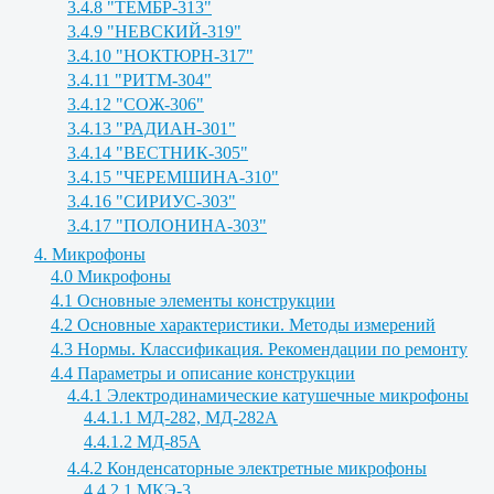
3.4.8 "ТЕМБР-313"
3.4.9 "НЕВСКИЙ-319"
3.4.10 "НОКТЮРН-317"
3.4.11 "РИТМ-304"
3.4.12 "СОЖ-306"
3.4.13 "РАДИАН-301"
3.4.14 "ВЕСТНИК-305"
3.4.15 "ЧЕРЕМШИНА-310"
3.4.16 "СИРИУС-303"
3.4.17 "ПОЛОНИНА-303"
4. Микрофоны
4.0 Микрофоны
4.1 Основные элементы конструкции
4.2 Основные характеристики. Методы измерений
4.3 Нормы. Классификация. Рекомендации по ремонту
4.4 Параметры и описание конструкции
4.4.1 Электродинамические катушечные микрофоны
4.4.1.1 МД-282, МД-282А
4.4.1.2 МД-85А
4.4.2 Конденсаторные электретные микрофоны
4.4.2.1 МКЭ-3