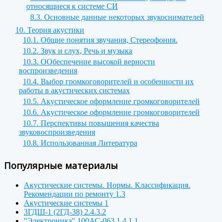
относящиеся к системе СИ
8.3. Основные данные некоторых звукоснимателей
10. Теория акустики
10.1. Общие понятия звучания, Стереофония.
10.2. Звук и слух, Речь и музыка
10.3. ООбеспечение высокой верности
воспроизведения
10.4. Выбор громкоговорителей и особенности их
работы в акустических системах
10.5. Акустическое оформление громкоговорителей
10.6. Акустическое оформление громкоговорителей
10.7. Перспективы повышения качества
звуковоспроизведения
10.8. Использованная Литература
Популярные материалы
Акустические системы. Нормы. Классификация.
Рекомендации по ремонту 1.3
Акустические системы 1
3ГДШ-1 (2ГД-38) 2.4.3.2
"Электроника" 100АС-063 1.4.1.1