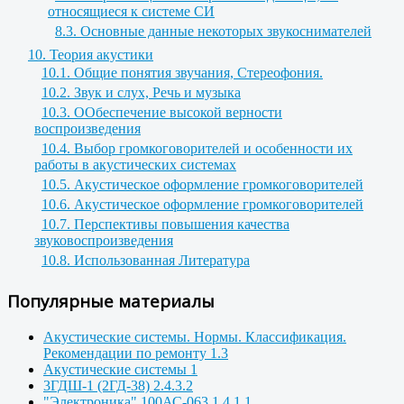
относящиеся к системе СИ
8.3. Основные данные некоторых звукоснимателей
10. Теория акустики
10.1. Общие понятия звучания, Стереофония.
10.2. Звук и слух, Речь и музыка
10.3. ООбеспечение высокой верности
воспроизведения
10.4. Выбор громкоговорителей и особенности их
работы в акустических системах
10.5. Акустическое оформление громкоговорителей
10.6. Акустическое оформление громкоговорителей
10.7. Перспективы повышения качества
звуковоспроизведения
10.8. Использованная Литература
Популярные материалы
Акустические системы. Нормы. Классификация.
Рекомендации по ремонту 1.3
Акустические системы 1
3ГДШ-1 (2ГД-38) 2.4.3.2
"Электроника" 100АС-063 1.4.1.1