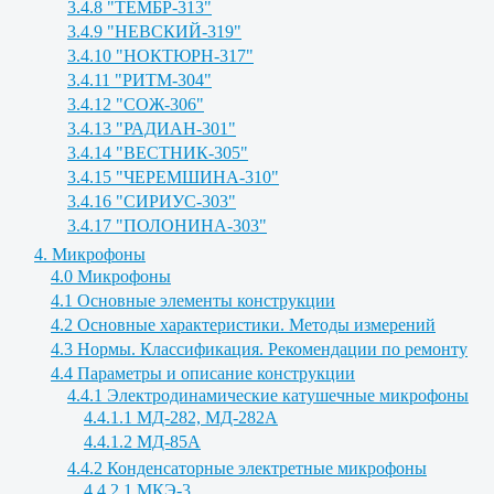
3.4.8 "ТЕМБР-313"
3.4.9 "НЕВСКИЙ-319"
3.4.10 "НОКТЮРН-317"
3.4.11 "РИТМ-304"
3.4.12 "СОЖ-306"
3.4.13 "РАДИАН-301"
3.4.14 "ВЕСТНИК-305"
3.4.15 "ЧЕРЕМШИНА-310"
3.4.16 "СИРИУС-303"
3.4.17 "ПОЛОНИНА-303"
4. Микрофоны
4.0 Микрофоны
4.1 Основные элементы конструкции
4.2 Основные характеристики. Методы измерений
4.3 Нормы. Классификация. Рекомендации по ремонту
4.4 Параметры и описание конструкции
4.4.1 Электродинамические катушечные микрофоны
4.4.1.1 МД-282, МД-282А
4.4.1.2 МД-85А
4.4.2 Конденсаторные электретные микрофоны
4.4.2.1 МКЭ-3