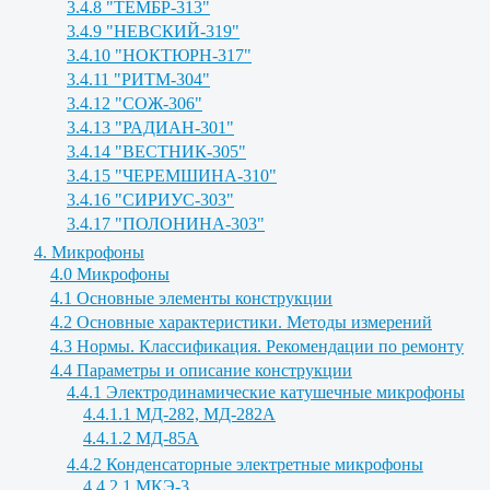
3.4.8 "ТЕМБР-313"
3.4.9 "НЕВСКИЙ-319"
3.4.10 "НОКТЮРН-317"
3.4.11 "РИТМ-304"
3.4.12 "СОЖ-306"
3.4.13 "РАДИАН-301"
3.4.14 "ВЕСТНИК-305"
3.4.15 "ЧЕРЕМШИНА-310"
3.4.16 "СИРИУС-303"
3.4.17 "ПОЛОНИНА-303"
4. Микрофоны
4.0 Микрофоны
4.1 Основные элементы конструкции
4.2 Основные характеристики. Методы измерений
4.3 Нормы. Классификация. Рекомендации по ремонту
4.4 Параметры и описание конструкции
4.4.1 Электродинамические катушечные микрофоны
4.4.1.1 МД-282, МД-282А
4.4.1.2 МД-85А
4.4.2 Конденсаторные электретные микрофоны
4.4.2.1 МКЭ-3