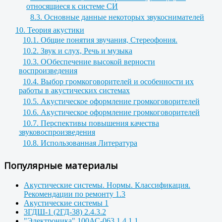
относящиеся к системе СИ
8.3. Основные данные некоторых звукоснимателей
10. Теория акустики
10.1. Общие понятия звучания, Стереофония.
10.2. Звук и слух, Речь и музыка
10.3. ООбеспечение высокой верности
воспроизведения
10.4. Выбор громкоговорителей и особенности их
работы в акустических системах
10.5. Акустическое оформление громкоговорителей
10.6. Акустическое оформление громкоговорителей
10.7. Перспективы повышения качества
звуковоспроизведения
10.8. Использованная Литература
Популярные материалы
Акустические системы. Нормы. Классификация.
Рекомендации по ремонту 1.3
Акустические системы 1
3ГДШ-1 (2ГД-38) 2.4.3.2
"Электроника" 100АС-063 1.4.1.1