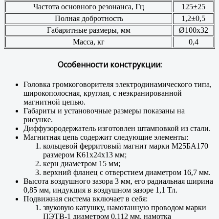
Частота основного резонанса, Гц
125±25
Полная добротность
1,2±0,5
Габаритные размеры, мм
Ø100x32
Масса, кг
0,4
Особенности конструкции:
Головка громкоговорителя электродинамического типа,
широкополосная, круглая, с неэкранированной
магнитной цепью.
Габариты и установочные размеры показаны на
рисунке.
Диффузородержатель изготовлен штамповкой из стали.
Магнитная цепь содержит следующие элементы:
кольцевой ферритовый магнит марки М25БА170
размером К61x24x13 мм;
керн диаметром 15 мм;
верхний фланец с отверстием диаметром 16,7 мм.
Высота воздушного зазора 3 мм, его радиальная ширина
0,85 мм, индукция в воздушном зазоре 1,1 Тл.
Подвижная система включает в себя:
звуковую катушку, намотанную проводом марки
ПЭТВ-1 диаметром 0,112 мм, намотка