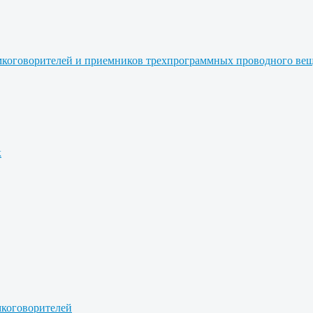
ромкоговорителей и приемников трехпрограммных проводного ве
к
мкоговорителей