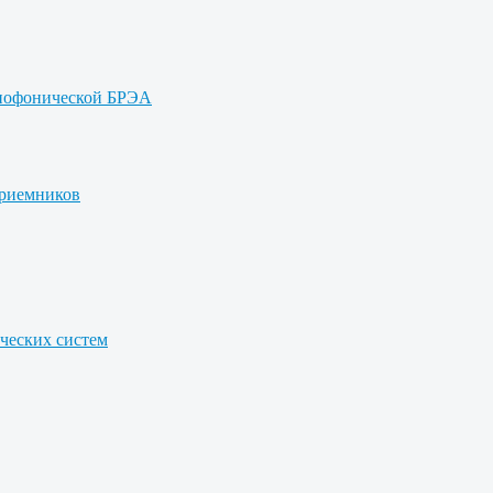
онофонической БРЭА
приемников
ических систем