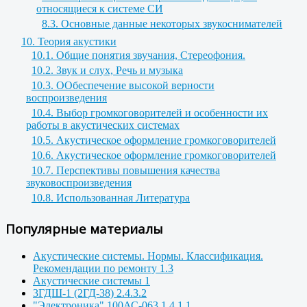
относящиеся к системе СИ
8.3. Основные данные некоторых звукоснимателей
10. Теория акустики
10.1. Общие понятия звучания, Стереофония.
10.2. Звук и слух, Речь и музыка
10.3. ООбеспечение высокой верности
воспроизведения
10.4. Выбор громкоговорителей и особенности их
работы в акустических системах
10.5. Акустическое оформление громкоговорителей
10.6. Акустическое оформление громкоговорителей
10.7. Перспективы повышения качества
звуковоспроизведения
10.8. Использованная Литература
Популярные материалы
Акустические системы. Нормы. Классификация.
Рекомендации по ремонту 1.3
Акустические системы 1
3ГДШ-1 (2ГД-38) 2.4.3.2
"Электроника" 100АС-063 1.4.1.1