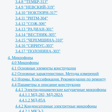
3.4.8 "ТЕМБР-313"
3.4.9 "НЕВСКИЙ-319"
3.4.10 "НОКТЮРН-317"
3.4.11 "РИТМ-304"
3.4.12 "СОЖ-306"
3.4.13 "РАДИАН-301"
3.4.14 "ВЕСТНИК-305"
3.4.15 "ЧЕРЕМШИНА-310"
3.4.16 "СИРИУС-303"
3.4.17 "ПОЛОНИНА-303"
4. Микрофоны
4.0 Микрофоны
4.1 Основные элементы конструкции
4.2 Основные характеристики. Методы измерений
4.3 Нормы. Классификация. Рекомендации по ремонту
4.4 Параметры и описание конструкции
4.4.1 Электродинамические катушечные микрофоны
4.4.1.1 МД-282, МД-282А
4.4.1.2 МД-85А
4.4.2 Конденсаторные электретные микрофоны
4.4.2.1 МКЭ-3