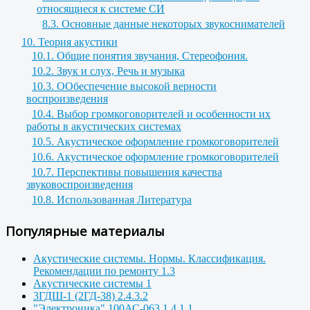
относящиеся к системе СИ
8.3. Основные данные некоторых звукоснимателей
10. Теория акустики
10.1. Общие понятия звучания, Стереофония.
10.2. Звук и слух, Речь и музыка
10.3. ООбеспечение высокой верности
воспроизведения
10.4. Выбор громкоговорителей и особенности их
работы в акустических системах
10.5. Акустическое оформление громкоговорителей
10.6. Акустическое оформление громкоговорителей
10.7. Перспективы повышения качества
звуковоспроизведения
10.8. Использованная Литература
Популярные материалы
Акустические системы. Нормы. Классификация.
Рекомендации по ремонту 1.3
Акустические системы 1
3ГДШ-1 (2ГД-38) 2.4.3.2
"Электроника" 100АС-063 1.4.1.1