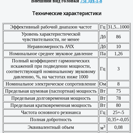
Внешний вид головки
75ГДН-1-8
Технические характеристики
Эффективный рабочий диапазон частот
Гц
31,5...1000
Уровень характеристической
Дб
86
чувствительности, не менее
Неравномерность АЧХ
Дб
10
Номинальное среднее звуковое давление
Па
1,26
Полный коэффициент гармонических
искажений при подведении мощности,
Гц
3
соответствующей номинальному звуковому
давлению, %, на частотах ниже 1000
Номинальное электрическое сопротивление
Ом
8
Предельная шумовая (паспортная) мощность
Вт
75
Предельная долговременная мощность
Вт
78
Предельная кратковременная мощность
Вт
80
Частота основного резонанса
Гц
25+-5
Полная добротность
0,35+-0,05
3
Эквивалентный объем
0,08
м