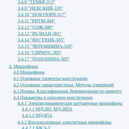
3.4.8 "ТЕМБР-313"
3.4.9 "НЕВСКИЙ-319"
3.4.10 "НОКТЮРН-317"
3.4.11 "РИТМ-304"
3.4.12 "СОЖ-306"
3.4.13 "РАДИАН-301"
3.4.14 "ВЕСТНИК-305"
3.4.15 "ЧЕРЕМШИНА-310"
3.4.16 "СИРИУС-303"
3.4.17 "ПОЛОНИНА-303"
4. Микрофоны
4.0 Микрофоны
4.1 Основные элементы конструкции
4.2 Основные характеристики. Методы измерений
4.3 Нормы. Классификация. Рекомендации по ремонту
4.4 Параметры и описание конструкции
4.4.1 Электродинамические катушечные микрофоны
4.4.1.1 МД-282, МД-282А
4.4.1.2 МД-85А
4.4.2 Конденсаторные электретные микрофоны
4.4.2.1 МКЭ-3