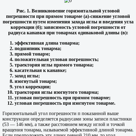
Рис. 1. Возникновение горизонтальной угловой
погрешности при прямом тонарме (а)-снижение угловой
погрешности путем изменения захода иглы и введения угла
коррекции (б); зависимость угловой погрешности от
радиуса канавки при тонармах одинаковой длины (в):
эффективная длина тонарма;
подшипник тонарма;
прямой тонарм;
положительная угловая погрешность;
траектория иглы прямого тонарма;
касательная к канавке;
заход иглы;
изогнутый тонарм;
угол коррекции;
траектория иглы изогнутого тонарма;
угловая погрешность при прямом тонарме;
угловая погрешность при изогнутом тонарме.
Горизонтальный угол погрешности п показанной выше
конструкции определяется радиусами зоны записи пластинки
(53 — 146 мм), а также расстоянием между иглой и точкой
вращения тонарма, называемой эффективной длиной тонарма.
Если предположить эту длину равной 210 мм, то угол