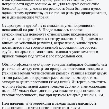
погрешности будет больше ∓10°. Для тонарма бесконечно
большой длины угловая погрешность была бы равна нулю,
однако этому препятствуют не только размеры проигрывателя,
но и динамические условия.
Существует и другой путь снижения угла погрешности,
показанный на рис. 1,6. Продольная ось головки
звукоснимателя повернута относительно продольной оси
тонарма по направлению к центру пластинки. Принимая во
внимание конечный результат, безразлично, каким путем
достигается угол горизонтальной коррекции: поворотом
трубки тонарма или монтажом головки звукоснимателя в
прямой тонарм под углом к его продольной оси.
Обычно эффективную длину тонарма выбирают большей, чем
расстояние между центрами вращения пластинки тонарма и
(так называемый установочный размер). Разница между двумя
этими размерами определяет расстояние, на которое игла
заходит за центр пластинки (заход иглы). Интересно отметить,
что при эффективной длине тонарма 220 мм и угле коррекции
около 25° может быть достигнута такая же горизонтальная
угловая погрешность, как при прямом тонарме длиной 1,5 м.
При наличии угла коррекции и захода иглы зависимость
горизонтального угла погрешности от радиуса