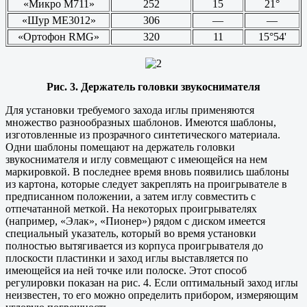
«Микро М711»
252
15
21°
«Шур МЕ3012»
306
—
—
«Ортофон RMG»
320
11
15°54'
Рис. 3. Держатель головки звукоснимателя
Для установки требуемого захода иглы применяются
множество разнообразных шаблонов. Имеются шаблоны,
изготовленные из прозрачного синтетического материала.
Одни шаблоны помещают на держатель головки
звукоснимателя и иглу совмещают с имеющейся на нем
маркировкой. В последнее время вновь появились шаблоны
из картона, которые следует закреплять на проигрывателе в
предписанном положении, а затем иглу совместить с
отпечатанной меткой. На некоторых проигрывателях
(например, «Элак», «Пионер») рядом с диском имеется
специальный указатель, который во время установки
полностью вытягивается из корпуса проигрывателя до
плоскости пластинки и заход иглы выставляется по
имеющейся иа ней точке или полоске. Этот способ
регулировки показан на рис. 4. Если оптимальный заход иглы
неизвестен, то его можно определить прибором, измеряющим