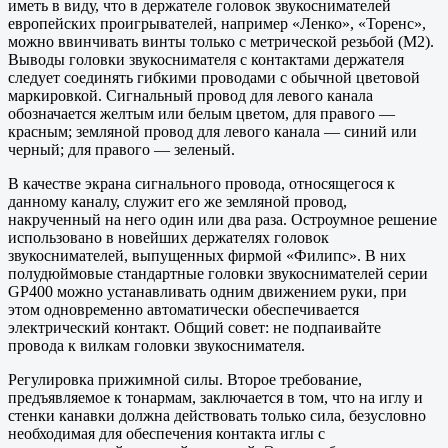
иметь в виду, что в держателе головок звукоснимателей
европейских проигрывателей, например «Ленко», «Торенс»,
можно ввинчивать винты только с метрической резьбой (М2).
Выводы головки звукоснимателя с контактами держателя
следует соединять гибкими проводами с обычной цветовой
маркировкой. Сигнальный провод для левого канала
обозначается желтым или белым цветом, для правого —
красным; земляной провод для левого канала — синий или
черный; для правого — зеленый.
В качестве экрана сигнального провода, относящегося к
данному каналу, служит его же земляной провод,
накрученный на него один или два раза. Остроумное решение
использовано в новейших держателях головок
звукоснимателей, выпущенных фирмой «Филипс». В них
полудюймовые стандартные головки звукоснимателей серии
GP400 можно устанавливать одним движением руки, при
этом одновременно автоматически обеспечивается
электрический контакт. Общий совет: не подпаивайте
провода к вилкам головки звукоснимателя.
Регулировка прижимной силы. Второе требование,
предъявляемое к тонармам, заключается в том, что на иглу и
стенки канавки должна действовать только сила, безусловно
необходимая для обеспечения контакта иглы с