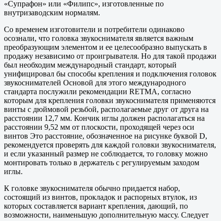
«Супрафон» или «Филипс», изготовленные по
внутризаводским нормалям.
Со временем изготовители и потребители одинаково
осознали, что головка звукоснимателя является важным
преобразующим элементом и ее целесообразно выпускать в
продажу независимо от проигрывателя. Но для такой продажи
был необходим международный стандарт, который
унифицировал бы способы крепления и подключения головок
звукоснимателей Основой для этого международного
стандарта послужили рекомендации RETMA, согласно
которым для крепления головки звукоснимателя применяются
винты с дюймовой резьбой, располагаемые друг от друга на
расстоянии 12,7 мм. Кончик иглы должен располагаться на
расстоянии 9,52 мм от плоскости, проходящей через оси
винтов Это расстояние, обозначенное на рисунке буквой D,
рекомендуется проверять для каждой головки звукоснимателя,
и если указанный размер не соблюдается, то головку можно
монтировать только в держатель с регулируемым заходом
иглы.
К головке звукоснимателя обычно придается набор,
состоящий из винтов, прокладок и распорных втулок, из
которых составляется вариант крепления, дающий, по
возможности, наименьшую дополнительную массу. Следует