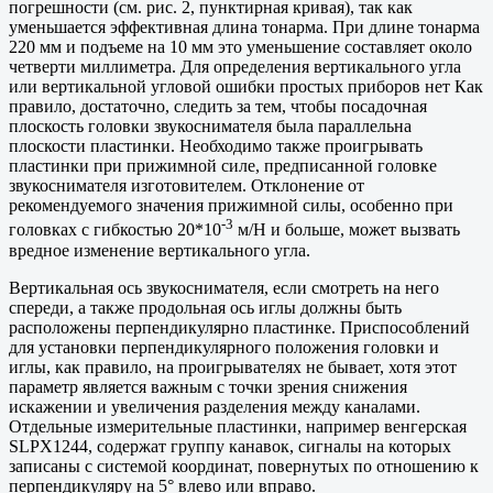
погрешности (см. рис. 2, пунктирная кривая), так как
уменьшается эффективная длина тонарма. При длине тонарма
220 мм и подъеме на 10 мм это уменьшение составляет около
четверти миллиметра. Для определения вертикального угла
или вертикальной угловой ошибки простых приборов нет Как
правило, достаточно, следить за тем, чтобы посадочная
плоскость головки звукоснимателя была параллельна
плоскости пластинки. Необходимо также проигрывать
пластинки при прижимной силе, предписанной головке
звукоснимателя изготовителем. Отклонение от
рекомендуемого значения прижимной силы, особенно при
-3
головках с гибкостью 20*10
м/Н и больше, может вызвать
вредное изменение вертикального угла.
Вертикальная ось звукоснимателя, если смотреть на него
спереди, а также продольная ось иглы должны быть
расположены перпендикулярно пластинке. Приспособлений
для установки перпендикулярного положения головки и
иглы, как правило, на проигрывателях не бывает, хотя этот
параметр является важным с точки зрения снижения
искажении и увеличения разделения между каналами.
Отдельные измерительные пластинки, например венгерская
SLPX1244, содержат группу канавок, сигналы на которых
записаны с системой координат, повернутых по отношению к
перпендикуляру на 5° влево или вправо.