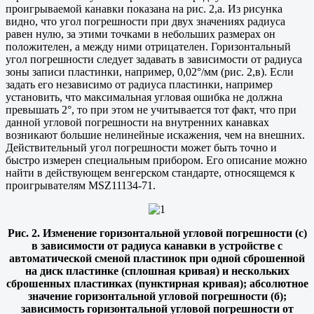
проигрываемой канавки показана на рис. 2,а. Из рисунка
видно, что угол погрешности при двух значениях радиуса
равен нулю, за этими точками в небольших размерах он
положителен, а между ними отрицателен. Горизонтальный
угол погрешности следует задавать в зависимости от радиуса
зоны записи пластинки, например, 0,02°/мм (рис. 2,в). Если
задать его независимо от радиуса пластинки, например
установить, что максимальная угловая ошибка не должна
превышать 2°, то при этом не учитывается тот факт, что при
данной угловой погрешности на внутренних канавках
возникают большие нелинейные искажения, чем на внешних.
Действительный угол погрешности может быть точно и
быстро измерен специальным прибором. Его описание можно
найти в действующем венгерском стандарте, относящемся к
проигрывателям MSZ11134-71.
Рис. 2. Изменение горизонтальной угловой погрешности (с)
в зависимости от радиуса канавки в устройстве с
автоматической сменой пластинок при одной сброшенной
на диск пластинке (сплошная кривая) и нескольких
сброшенных пластинках (пунктирная кривая); абсолютное
значение горизонтальной угловой погрешности (б);
зависимость горизонтальной угловой погрешности от