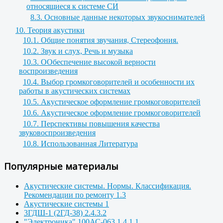
относящиеся к системе СИ
8.3. Основные данные некоторых звукоснимателей
10. Теория акустики
10.1. Общие понятия звучания, Стереофония.
10.2. Звук и слух, Речь и музыка
10.3. ООбеспечение высокой верности
воспроизведения
10.4. Выбор громкоговорителей и особенности их
работы в акустических системах
10.5. Акустическое оформление громкоговорителей
10.6. Акустическое оформление громкоговорителей
10.7. Перспективы повышения качества
звуковоспроизведения
10.8. Использованная Литература
Популярные материалы
Акустические системы. Нормы. Классификация.
Рекомендации по ремонту 1.3
Акустические системы 1
3ГДШ-1 (2ГД-38) 2.4.3.2
"Электроника" 100АС-063 1.4.1.1