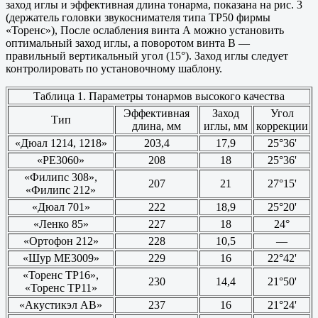
заход иглы и эффективная длина тонарма, показана на рис. 3
(держатель головки звукоснимателя типа ТР50 фирмы
«Торенс»), После ослабления винта А можно установить
оптимальный заход иглы, а поворотом винта В —
правильный вертикальный угол (15°). Заход иглы следует
контролировать по установочному шаблону.
Таблица 1. Параметры тонармов высокого качества
Эффективная
Заход
Угол
Тип
длина, мм
иглы, мм
коррекции
«Дюал 1214, 1218»
203,4
17,9
25°36'
«РЕ3060»
208
18
25°36'
«Филипс 308»,
207
21
27°15'
«Филипс 212»
«Дюал 701»
222
18,9
25°20'
«Ленко 85»
227
18
24°
«Ортофон 212»
228
10,5
—
«Шур МЕ3009»
229
16
22°42'
«Торенс ТР16»,
230
14,4
21°50'
«Торенс ТР11»
«Акустикэл АВ»
237
16
21°24'