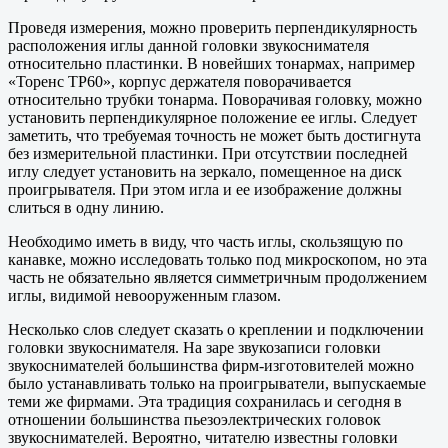
Проведя измерения, можно проверить перпендикулярность
расположения иглы данной головки звукоснимателя
относительно пластинки. В новейших тонармах, например
«Торенс ТР60», корпус держателя поворачивается
относительно трубки тонарма. Поворачивая головку, можно
установить перпендикулярное положение ее иглы. Следует
заметить, что требуемая точность не может быть достигнута
без измерительной пластинки. При отсутствии последней
иглу следует установить на зеркало, помещенное на диск
проигрывателя. При этом игла и ее изображение должны
слиться в одну линию.
Необходимо иметь в виду, что часть иглы, скользящую по
канавке, можно исследовать только под микроскопом, но эта
часть не обязательно является симметричным продолжением
иглы, видимой невооруженным глазом.
Несколько слов следует сказать о креплении и подключении
головки звукоснимателя. На заре звукозаписи головки
звукоснимателей большинства фирм-изготовителей можно
было устанавливать только на проигрыватели, выпускаемые
теми же фирмами. Эта традиция сохранилась и сегодня в
отношении большинства пьезоэлектрических головок
звукоснимателей. Вероятно, читателю известны головки