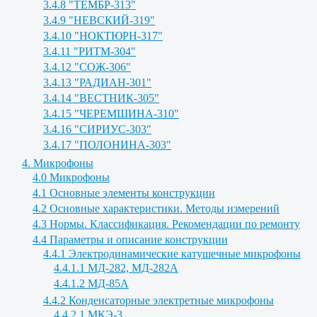
3.4.8 "ТЕМБР-313"
3.4.9 "НЕВСКИЙ-319"
3.4.10 "НОКТЮРН-317"
3.4.11 "РИТМ-304"
3.4.12 "СОЖ-306"
3.4.13 "РАДИАН-301"
3.4.14 "ВЕСТНИК-305"
3.4.15 "ЧЕРЕМШИНА-310"
3.4.16 "СИРИУС-303"
3.4.17 "ПОЛОНИНА-303"
4. Микрофоны
4.0 Микрофоны
4.1 Основные элементы конструкции
4.2 Основные характеристики. Методы измерений
4.3 Нормы. Классификация. Рекомендации по ремонту
4.4 Параметры и описание конструкции
4.4.1 Электродинамические катушечные микрофоны
4.4.1.1 МД-282, МД-282А
4.4.1.2 МД-85А
4.4.2 Конденсаторные электретные микрофоны
4.4.2.1 МКЭ-3