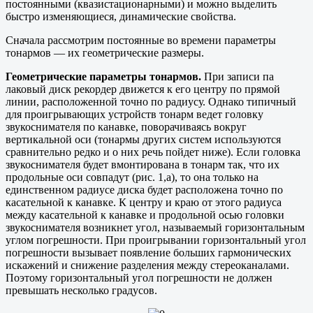
постоянными (квазистационарными) и можно выделить
быстро изменяющиеся, динамические свойства.
Сначала рассмотрим постоянные во времени параметры
тонармов — их геометрические размеры.
Геометрические параметры тонармов.
При записи па
лаковый диск рекордер движется к его центру по прямой
линии, расположенной точно по радиусу. Однако типичный
для проигрывающих устройств тонарм ведет головку
звукоснимателя по канавке, поворачиваясь вокруг
вертикальной оси (тонармы других систем используются
сравнительно редко и о них речь пойдет ниже). Если головка
звукоснимателя будет вмонтирована в тонарм так, что их
продольные оси совпадут (рис. 1,а), то она только на
единственном радиусе диска будет расположена точно по
касательной к канавке. К центру и краю от этого радиуса
между касательной к канавке и продольной осью головки
звукоснимателя возникнет угол, называемый горизонтальным
углом погрешности. При проигрывании горизонтальный угол
погрешности вызывает появление больших гармонических
искажений и снижение разделения между стереоканалами.
Поэтому горизонтальный угол погрешности не должен
превышать несколько градусов.