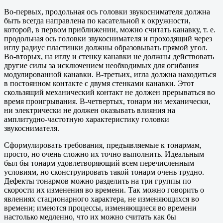
Во-первых, продольная ось головки звукоснимателя должна
быть всегда направлена по касательной к окружности,
которой, в первом приближении, можно считать канавку, т. е.
продольная ось головки звукоснимателя и проходящий через
иглу радиус пластинки должны образовывать прямой угол.
Во-вторых, на иглу и стенку канавки не должны действовать
другие силы за исключением необходимых для огибания
модулированной канавки. В-третьих, игла должна находиться
в постоянном контакте с двумя стенками канавки. Этот
скользящий механический контакт не должен прерываться во
время проигрывания. В-четвертых, тонарм ни механически,
ни электрически не должен оказывать влияния на
амплитудно-частотную характеристику головки
звукоснимателя.
Сформулировать требования, предъявляемые к тонармам,
просто, но очень сложно их точно выполнить. Идеальным
был бы тонарм удовлетворяющий всем перечисленным
условиям, но сконструировать такой тонарм очень трудно.
Дефекты тонармов можно разделить на три группы по
скорости их изменения во времени. Так можно говорить о
явлениях стационарного характера, не изменяющихся во
времени; имеются процессы, изменяющиеся во времени
настолько медленно, что их можно считать как бы