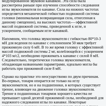
модулированной звуковой канавкой. Эта сила была
рассмотрена раньше при изучении способности следования
иглы звукоснимателя по канавке. Сила на нижних частотах
определяется механической гибкостью подвижной системы
головки (минимальная возвращающая сила, отнесенная к
данному смещению), на высоких частотах-—эффективной
массой подвижной системы, приведенной к игле, и
ускорением, сообщаемым игле канавкой.
Напомним, что головка звукоснимателя с гибкостью 80*10-3
мН для ведения по канавке с отклонением 50 мкм требует
прижимную силу 6 мН. В то же время головку с эффективной
массой подвижной системы 2 мг, колеблющейся с ускорением
4*103 м/с2, необходимо прижимать к канавке с силой 8 мН.
Следовательно, теоретически головка звукоснимателя,
обладающая названными параметрами, идеально могла бы
работать при прижимной силе 8 мН.
Однако на практике это неосуществимо по двум причинам.
Во-первых, тонарм опирается не только на иглу
звукоснимателя, но и на подшипники, в которых существует
трение, влияющее на движение головки звукоснимателя.
Трение в подшипниках тонармов хорошего качества не
превышает одной десятой прижимной силы, необходимой для
надежного следования иглы по канавке. Некоторые