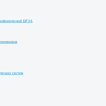
онофонической БРЭА
приемников
ических систем