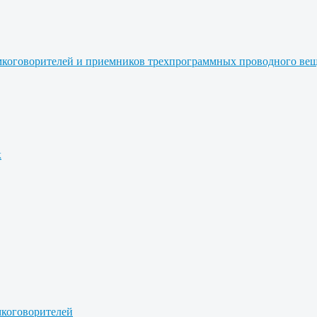
ромкоговорителей и приемников трехпрограммных проводного ве
к
мкоговорителей