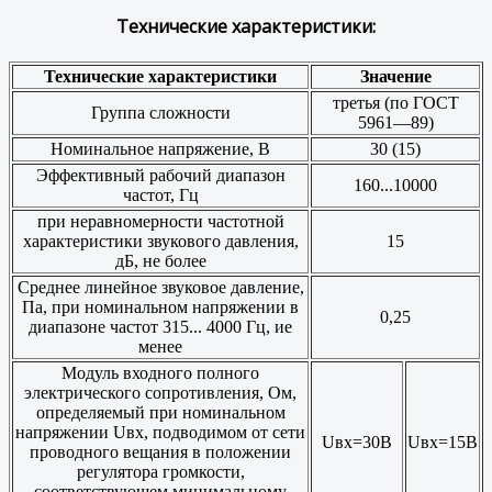
Технические характеристики:
Технические характеристики
Значение
третья (по ГОСТ
Группа сложности
5961—89)
Номинальное напряжение, В
30 (15)
Эффективный рабочий диапазон
160...10000
частот, Гц
при неравномерности частотной
характеристики звукового давления,
15
дБ, не более
Среднее линейное звуковое давление,
Па, при номинальном напряжении в
0,25
диапазоне частот 315... 4000 Гц, ие
менее
Модуль входного полного
электрического сопротивления, Ом,
определяемый при номинальном
напряжении Uвх, подводимом от сети
Uвх=30В
Uвх=15В
проводного вещания в положении
регулятора громкости,
соответствующем минимальному