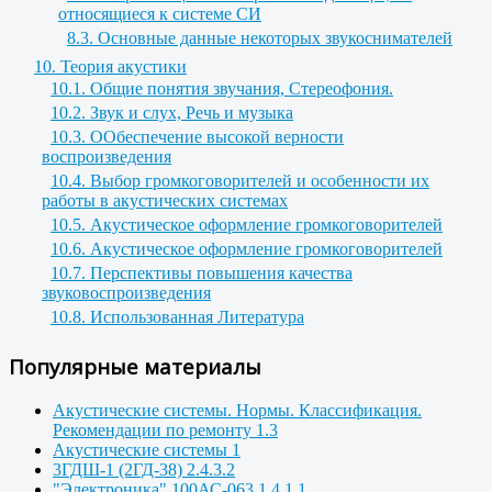
относящиеся к системе СИ
8.3. Основные данные некоторых звукоснимателей
10. Теория акустики
10.1. Общие понятия звучания, Стереофония.
10.2. Звук и слух, Речь и музыка
10.3. ООбеспечение высокой верности
воспроизведения
10.4. Выбор громкоговорителей и особенности их
работы в акустических системах
10.5. Акустическое оформление громкоговорителей
10.6. Акустическое оформление громкоговорителей
10.7. Перспективы повышения качества
звуковоспроизведения
10.8. Использованная Литература
Популярные материалы
Акустические системы. Нормы. Классификация.
Рекомендации по ремонту 1.3
Акустические системы 1
3ГДШ-1 (2ГД-38) 2.4.3.2
"Электроника" 100АС-063 1.4.1.1