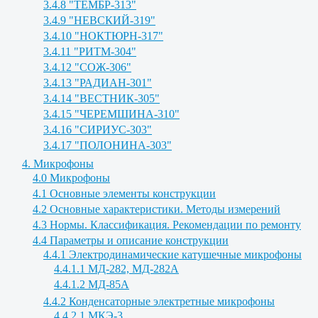
3.4.8 "ТЕМБР-313"
3.4.9 "НЕВСКИЙ-319"
3.4.10 "НОКТЮРН-317"
3.4.11 "РИТМ-304"
3.4.12 "СОЖ-306"
3.4.13 "РАДИАН-301"
3.4.14 "ВЕСТНИК-305"
3.4.15 "ЧЕРЕМШИНА-310"
3.4.16 "СИРИУС-303"
3.4.17 "ПОЛОНИНА-303"
4. Микрофоны
4.0 Микрофоны
4.1 Основные элементы конструкции
4.2 Основные характеристики. Методы измерений
4.3 Нормы. Классификация. Рекомендации по ремонту
4.4 Параметры и описание конструкции
4.4.1 Электродинамические катушечные микрофоны
4.4.1.1 МД-282, МД-282А
4.4.1.2 МД-85А
4.4.2 Конденсаторные электретные микрофоны
4.4.2.1 МКЭ-3