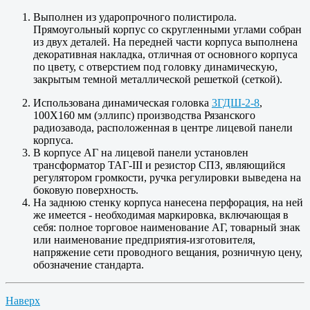
Выполнен из ударопрочного полистирола.
Прямоугольный корпус со скругленными углами собран
из двух деталей. На передней части корпуса выполнена
декоративная накладка, отличная от основного корпуса
по цвету, с отверстием под головку динамическую,
закрытым темной металлической решеткой (сеткой).
Использована динамическая головка
3ГДШ-2-8
,
100X160 мм (эллипс) производства Рязанского
радиозавода, расположенная в центре лицевой панели
корпуса.
В корпусе АГ на лицевой панели установлен
трансформатор ТАГ-ІІІ и резистор СПЗ, являющийся
регулятором громкости, ручка регулировки выведена на
боковую поверхность.
На заднюю стенку корпуса нанесена перфорация, на ней
же имеется - необходимая маркировка, включающая в
себя: полное торговое наименование АГ, товарный знак
или наименование предприятия-изготовителя,
напряжение сети проводного вещания, розничную цену,
обозначение стандарта.
Наверх