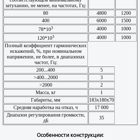
затуханию, не менее, на частотах, Гц:
80
4800
1200
400
6000
1500
3
4000
1000
78*10
3
4000
1000
120*10
Полный коэффициент гармонических
искажений, %, при номинальном
напряжении, не более, в диапазонах
частот, Гц:
200...400
5
>400...2000
3
>2000
2
Масса, кг
1
Габариты, мм
183x180x70
Средняя наработка на отказ, ч
17 000
Диапазон регулирования громкости,
35
дБ
Особенности конструкции: